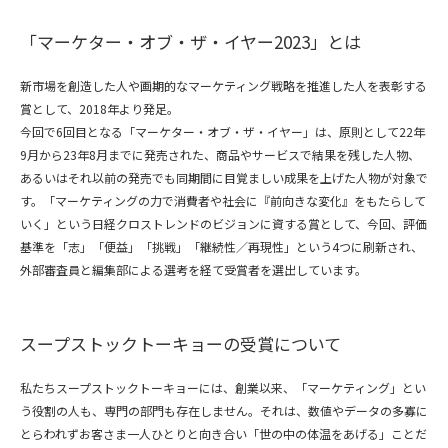
「マーケター・オブ・ザ・イヤー2023」とは
新市場を創造した人や画期的なマーケティング戦略を推進した人を表彰する
賞として、2018年より発足。
今回で6回目となる「マーケター・オブ・ザ・イヤー」は、原則として22年
9月から23年8月までに発売された、商品やサービスで結果を残した人物、
あるいはそれ以前の発売でも同期間に目覚ましい成果を上げた人物が対象で
す。「マーケティングの力で消費者や社会に『前向きな変化』をもたらして
いく」という日経クロストレンドのビジョンに資する賞として、今回、評価
基準を「志」「便益」「挑戦」「継続性／再現性」という4つに刷新され、
外部審査員と編集部による選考を経て受賞者を選出しています。
スープストックトーキョーの受賞について
私たちスープストックトーキョーには、創業以来、「マーケティング」とい
う役割の人も、専門の部門も存在しません。それは、数値やデータの多寡に
とらわれずお客さま一人ひとりと向き合い「世の中の体温をあげる」ことだ